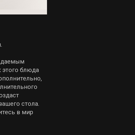
.
ождаемым
 этого блюда
ополнительно,
олнительного
оздаст
вашего стола.
итесь в мир