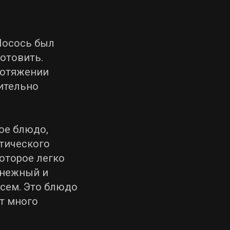
Лосось был
отовить.
ротяжении
нительно
ое блюдо,
тического
которое легко
 нежный и
осем. Это блюдо
ит много