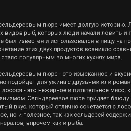
 сельдереевым пюре имеет долгую историю. 
х видов рыб, которых люди начали ловить и г
е был известен и использовался в пищу на п
очетание этих двух продуктов возникло срав
е стало популярным во многих кухнях мира.
 сельдереевым пюре - это изысканное и вкусн
но подойдет для ужина с друзьями или роман
з лосося - это нежирное и питательное мясо, 
ганизмом. Сельдереевое пюре придает блюду
атый вкус, который отлично сочетается с лос
ое, но и полезное, так как сельдерей содерж
нералов, впрочем как и рыба.