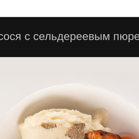
Блюда
сося с сельдереевым пюр