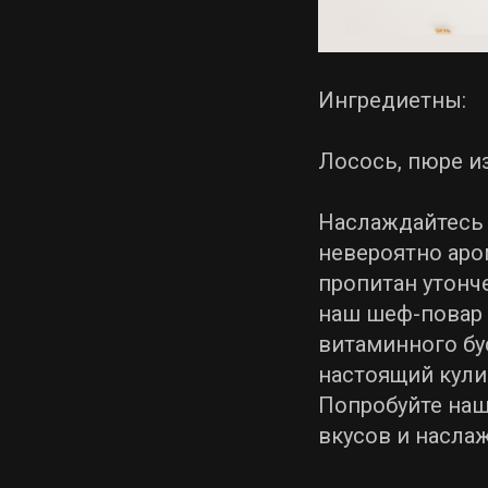
Ингредиетны:
Лосось, пюре и
Наслаждайтесь
невероятно аро
пропитан утонч
наш шеф-повар
витаминного бу
настоящий кули
Попробуйте наш
вкусов и насла